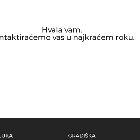
Hvala vam.
ntaktiraćemo vas u najkraćem roku.
LUKA
GRADIŠKA