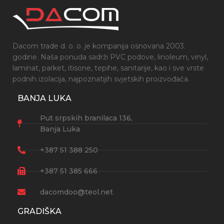
Dacom trade d. o. o. je kompanija osnovana 2003.
godine. Naša ponuda sadrži PVC podove, linoleum, vinyl,
laminat, parket, itisone, tepihe, sanitarije, kao i sve vrste
podnih izolacija, najpoznatijih svjetskih proizvođača.
BANJA LUKA
Put srpskih branilaca 136,
Banja Luka
+387 51 388 250
+387 51 385 666
dacomdoo@teol.net
GRADIŠKA