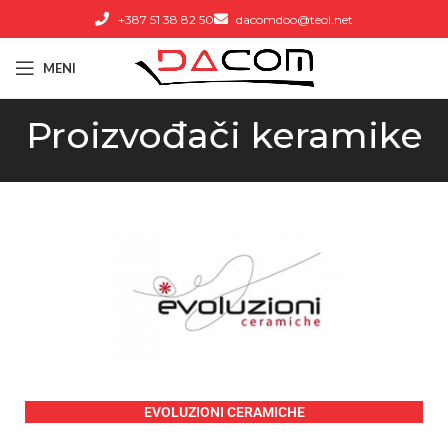
+387 51 38 82 50
dacomdoo@teol.net
MENI
Proizvođači keramike
EVOLUZIONI CERAMICHE