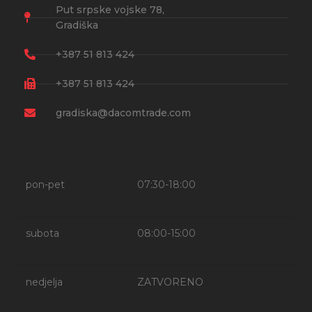
Put srpske vojske 78,
Gradiška
+387 51 813 424
+387 51 813 424
gradiska@dacomtrade.com
pon-pet
07:30-18:00
subota
08:00-15:00
nedjelja
ZATVORENO