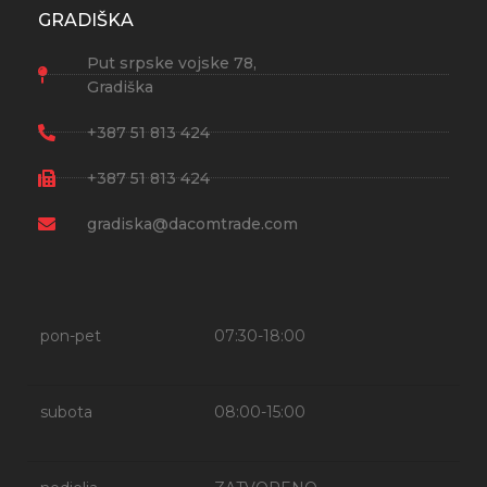
GRADIŠKA
Put srpske vojske 78,
Gradiška
+387 51 813 424
+387 51 813 424
gradiska@dacomtrade.com
pon-pet
07:30-18:00
subota
08:00-15:00