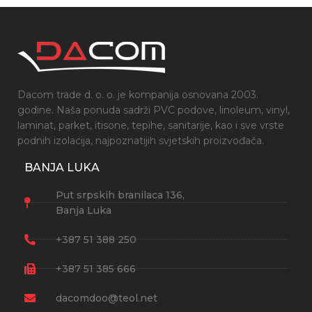
Dacom trade d. o. o. je kompanija osnovana 2003.
godine. Naša ponuda sadrži PVC podove, linoleum, vinyl,
laminat, parket, itisone, tepihe, sanitarije, kao i sve vrste
podnih izolacija, najpoznatijih svjetskih proizvođača.
BANJA LUKA
Put srpskih branilaca 136,
Banja Luka
+387 51 388 250
+387 51 385 666
dacomdoo@teol.net