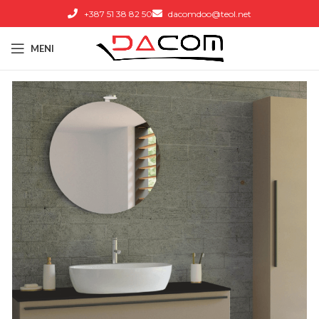
+387 51 38 82 50
dacomdoo@teol.net
MENI