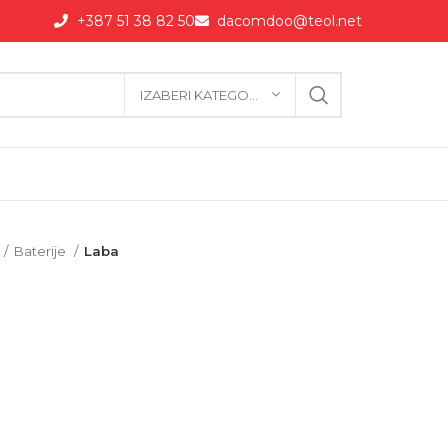
+387 51 38 82 50
dacomdoo@teol.net
IZABERI KATEGORIJU
Baterije
Laba