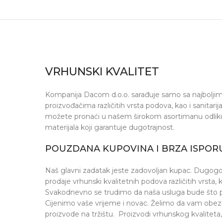
VRHUNSKI KVALITET
Kompanija Dacom d.o.o. sarađuje samo sa najboljim 
proizvođačima različitih vrsta podova, kao i sanitari
možete pronaći u našem širokom asortimanu odlikuj
materijala koji garantuje dugotrajnost.
POUZDANA KUPOVINA I BRZA ISPOR
Naš glavni zadatak jeste zadovoljan kupac. Dugogodi
prodaje vrhunski kvalitetnih podova različitih vrsta, ka
Svakodnevno se trudimo da naša usluga bude što pro
Cijenimo vaše vrijeme i novac. Želimo da vam obezb
proizvode na tržištu. Proizvodi vrhunskog kvaliteta,