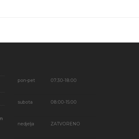
pon-pet
07:30-18:00
subota
08:00-15:00
om
nedjelja
ZATVORENO