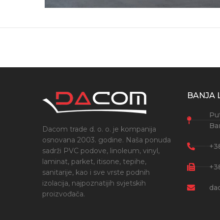
BANJA 
Put
Ba
Dacom trade d. o. o. je kompanija
osnovana 2003. godine. Naša ponuda
+3
sadrži PVC podove, linoleum, vinyl,
laminat, parket, itisone, tepihe,
+3
sanitarije, kao i sve vrste podnih
izolacija, najpoznatijih svjetskih
da
proizvođača.