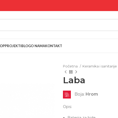
OP
PROJEKTI
BLOG
O NAMA
KONTAKT
Početna
Keramika i sanitarije
Laba
Boja:
Hrom
Opis:
Baterija za bide