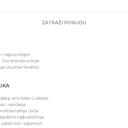
ZATRAŽI PONUDU
i najpoznatijim
ja. Sve brendove koje
e izuzetan kvalitet
UKA
šnji smo lideri u oblasti
o i sanitarija.
fesionalnija i brža.
jedimo najkvalitetnije
 udobnost i sigurnost,