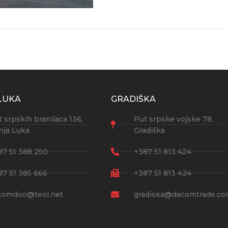
LUKA
GRADIŠKA
 srpskih branilaca 136,
Put srpske vojske 78,
nja Luka
Gradiška
87 51 388 250
+387 51 813 424
87 51 385 666
+387 51 813 424
comdoo@teol.net
gradiska@dacomtrade.c