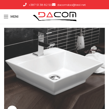
+387 51 38 82 50
dacomdoo@teol.net
MENI