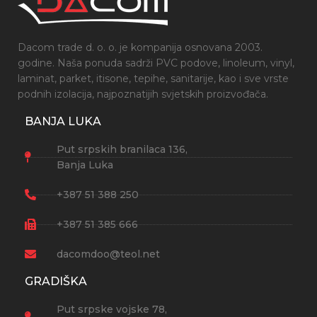
Dacom trade d. o. o. je kompanija osnovana 2003.
godine. Naša ponuda sadrži PVC podove, linoleum, vinyl,
laminat, parket, itisone, tepihe, sanitarije, kao i sve vrste
podnih izolacija, najpoznatijih svjetskih proizvođača.
BANJA LUKA
Put srpskih branilaca 136,
Banja Luka
+387 51 388 250
+387 51 385 666
dacomdoo@teol.net
GRADIŠKA
Put srpske vojske 78,