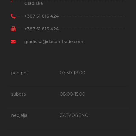
Gradiška
+387 51 813 424
+387 51 813 424
gradiska@dacomtrade.com
pon-pet
07:30-18:00
subota
08:00-15:00
nedjelja
ZATVORENO