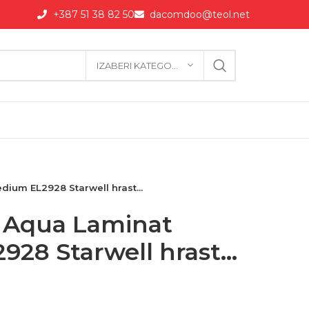
+387 51 38 82 50
dacomdoo@teol.net
IZABERI KATEGORIJU
ium EL2928 Starwell hrast...
 Aqua Laminat
28 Starwell hrast...