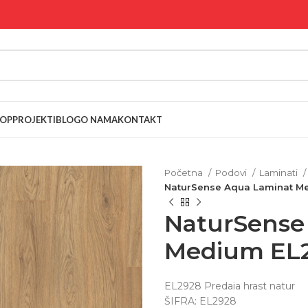
OP
PROJEKTI
BLOG
O NAMA
KONTAKT
Početna
Podovi
Laminati
NaturSense Aqua Laminat Med
NaturSense
Medium EL29
EL2928 Predaia hrast natur
ŠIFRA: EL2928