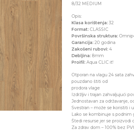
8/32 MEDIUM
Opis:
Klasa korištenja:
32
Format:
CLASSIC
Površinska struktura:
Omnip
Garancija:
20 godina
Zakošeni rubovi:
4
Debljina:
8mm
Proifil:
Aqua CLIC it!
Otporan na vlagu 24 sata zahv
pouzdano štiti od
prodora vlage
Izdržljiv i trajan zahvaljujući p
Jednostavan za održavanje, odbi
Svestran – može se koristiti i
Lako se kombinuje s podnim 
Štedi resurse jer se proizvodi
Za zdrav dom – 100% bez PVC-a