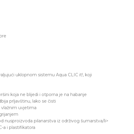
ore
aljujući uklopnom sistemu Aqua CLIC it!, koji
ovršini koja ne blijedi i otporna je na habanje
ja prljavštinu, lako se čisti
 u vlažnim uvjetima
grijanjem
 od nusproizvoda pilanarstva iz održivog šumarstva/li>
 i plastifikatora