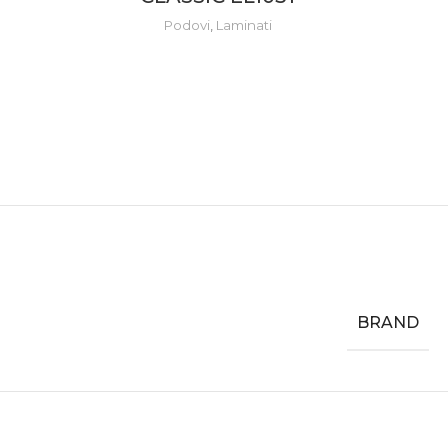
Podovi
,
Laminati
BRAND