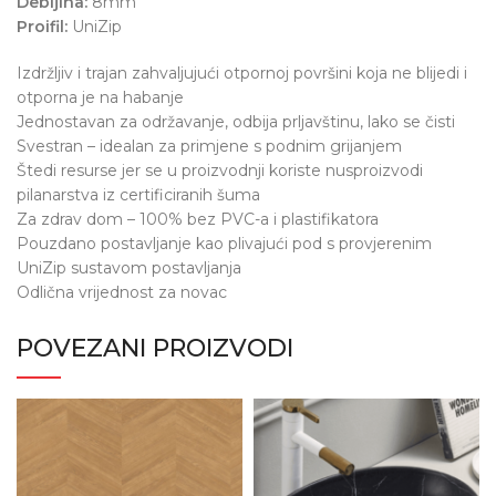
Debljina:
8mm
Proifil:
UniZip
Izdržljiv i trajan zahvaljujući otpornoj površini koja ne blijedi i
otporna je na habanje
Jednostavan za održavanje, odbija prljavštinu, lako se čisti
Svestran – idealan za primjene s podnim grijanjem
Štedi resurse jer se u proizvodnji koriste nusproizvodi
pilanarstva iz certificiranih šuma
Za zdrav dom – 100% bez PVC-a i plastifikatora
Pouzdano postavljanje kao plivajući pod s provjerenim
UniZip sustavom postavljanja
Odlična vrijednost za novac
POVEZANI PROIZVODI