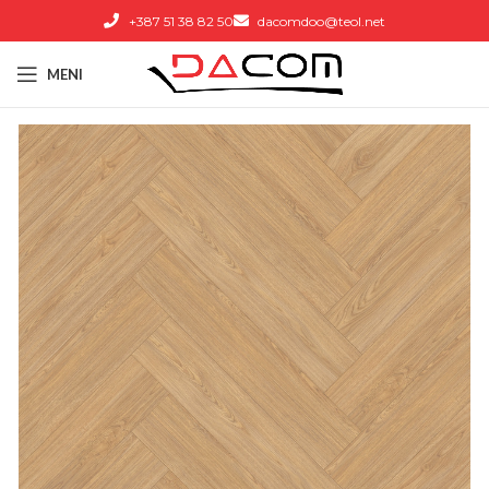
+387 51 38 82 50
dacomdoo@teol.net
MENI