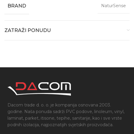
BRAND
NaturSense
ZATRAŽI PONUDU
Dacom trade d. o. o. je kompanija osnovana 2003.
godine. Naša ponuda sadrži PVC podove, linoleum, vinyl,
laminat, parket, itisone, tepihe, sanitarije, kao i sve vrste
podnih izolacija, najpoznatijih svjetskih proizvođača.