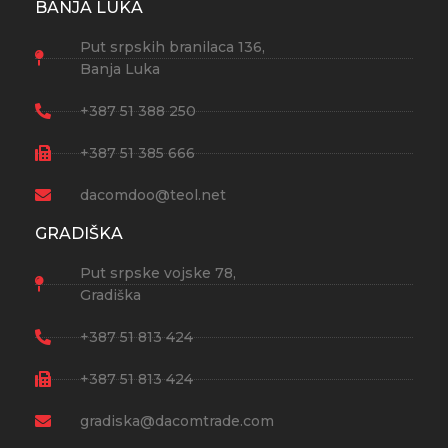
BANJA LUKA
Put srpskih branilaca 136,
Banja Luka
+387 51 388 250
+387 51 385 666
dacomdoo@teol.net
GRADIŠKA
Put srpske vojske 78,
Gradiška
+387 51 813 424
+387 51 813 424
gradiska@dacomtrade.com