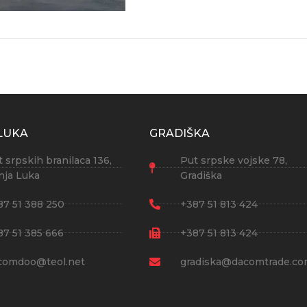
LUKA
GRADIŠKA
 srpskih branilaca 136,
Put srpske vojske 78,
nja Luka
Gradiška
87 51 388 250
+387 51 813 424
87 51 385 666
+387 51 813 424
comdoo@teol.net
gradiska@dacomtrade.c