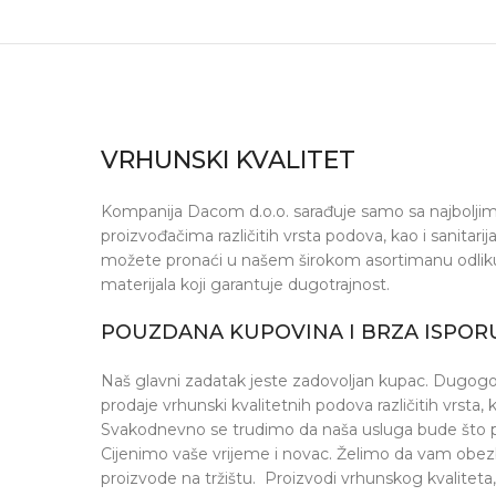
VRHUNSKI KVALITET
Kompanija Dacom d.o.o. sarađuje samo sa najboljim 
proizvođačima različitih vrsta podova, kao i sanitari
možete pronaći u našem širokom asortimanu odlikuj
materijala koji garantuje dugotrajnost.
POUZDANA KUPOVINA I BRZA ISPOR
Naš glavni zadatak jeste zadovoljan kupac. Dugogodi
prodaje vrhunski kvalitetnih podova različitih vrsta, ka
Svakodnevno se trudimo da naša usluga bude što pro
Cijenimo vaše vrijeme i novac. Želimo da vam obezb
proizvode na tržištu. Proizvodi vrhunskog kvaliteta,