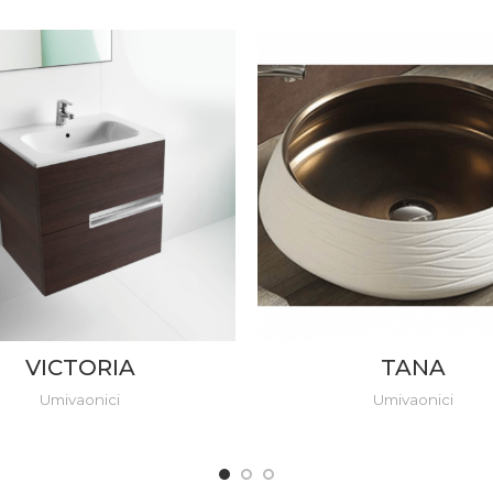
VICTORIA
TANA
Umivaonici
Umivaonici