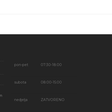
pon-pet
07:30-18:00
subota
08:00-15:00
om
nedjelja
ZATVORENO