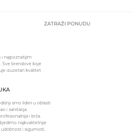
ZATRAŽI PONUDU
i najpoznatijim
ja. Sve brendove koje
e izuzetan kvalitet
UKA
šnji smo lideri u oblasti
o i sanitarija.
fesionalnija i brža.
jedimo najkvalitetnije
 udobnost i sigurnost,