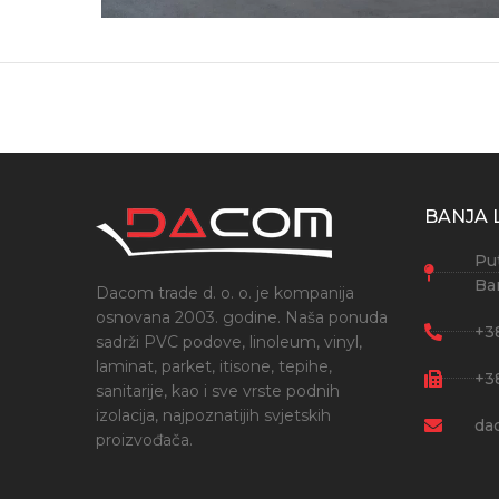
BANJA 
Put
Ba
Dacom trade d. o. o. je kompanija
osnovana 2003. godine. Naša ponuda
+3
sadrži PVC podove, linoleum, vinyl,
laminat, parket, itisone, tepihe,
+3
sanitarije, kao i sve vrste podnih
izolacija, najpoznatijih svjetskih
da
proizvođača.