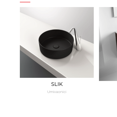
SLIK
Umivaonici