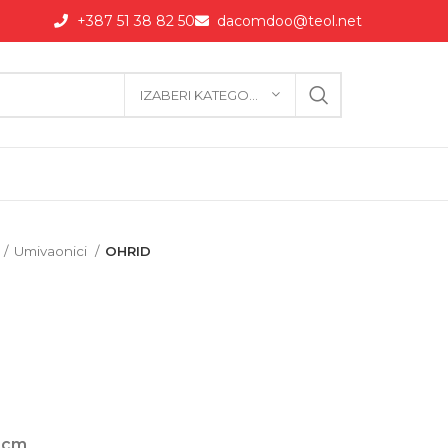
+387 51 38 82 50
dacomdoo@teol.net
IZABERI KATEGORIJU
Umivaonici
OHRID
5cm