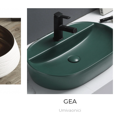
GEA
Umivaonici