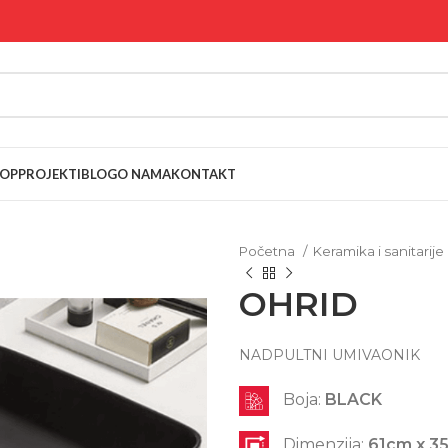
OP
PROJEKTI
BLOG
O NAMA
KONTAKT
Početna
Keramika i sanitarije
OHRID
NADPULTNI UMIVAONIK
Boja:
BLACK
Dimenzija:
61cm x 3