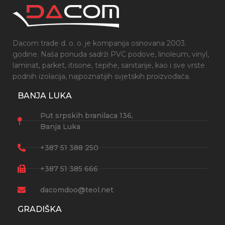
Dacom trade d. o. o. je kompanija osnovana 2003.
godine. Naša ponuda sadrži PVC podove, linoleum, vinyl,
laminat, parket, itisone, tepihe, sanitarije, kao i sve vrste
podnih izolacija, najpoznatijih svjetskih proizvođača.
BANJA LUKA
Put srpskih branilaca 136,
Banja Luka
+387 51 388 250
+387 51 385 666
dacomdoo@teol.net
GRADIŠKA