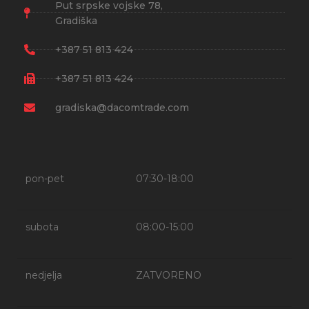
Put srpske vojske 78,
Gradiška
+387 51 813 424
+387 51 813 424
gradiska@dacomtrade.com
pon-pet
07:30-18:00
subota
08:00-15:00
nedjelja
ZATVORENO