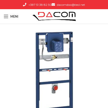
+387 51 38 82 50
dacomdoo@teol.net
MENI