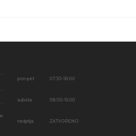
pon-pet
07:30-18:00
subota
08:00-15:00
om
nedjelja
ZATVORENO