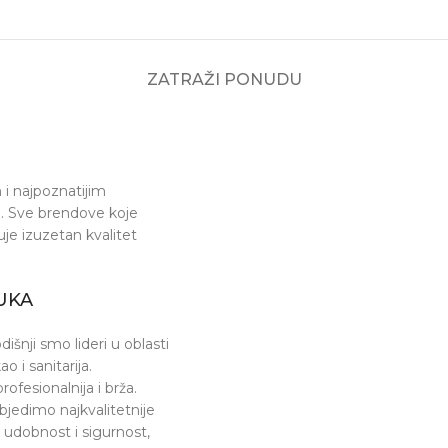
ZATRAŽI PONUDU
i najpoznatijim
ja. Sve brendove koje
e izuzetan kvalitet
UKA
šnji smo lideri u oblasti
o i sanitarija.
fesionalnija i brža.
jedimo najkvalitetnije
 udobnost i sigurnost,