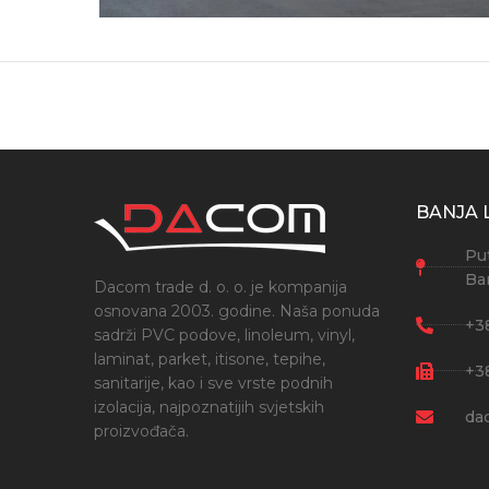
BANJA 
Put
Ba
Dacom trade d. o. o. je kompanija
osnovana 2003. godine. Naša ponuda
+3
sadrži PVC podove, linoleum, vinyl,
laminat, parket, itisone, tepihe,
+3
sanitarije, kao i sve vrste podnih
izolacija, najpoznatijih svjetskih
da
proizvođača.