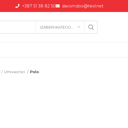
+387 51 38 82 50
dacomdoo@teol.net
IZABERI KATEGORIJU
Umivaonici
Polo