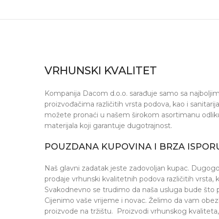
VRHUNSKI KVALITET
Kompanija Dacom d.o.o. sarađuje samo sa najboljim 
proizvođačima različitih vrsta podova, kao i sanitari
možete pronaći u našem širokom asortimanu odlikuj
materijala koji garantuje dugotrajnost.
POUZDANA KUPOVINA I BRZA ISPOR
Naš glavni zadatak jeste zadovoljan kupac. Dugogodi
prodaje vrhunski kvalitetnih podova različitih vrsta, ka
Svakodnevno se trudimo da naša usluga bude što pro
Cijenimo vaše vrijeme i novac. Želimo da vam obezb
proizvode na tržištu. Proizvodi vrhunskog kvaliteta,