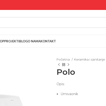
OP
PROJEKTI
BLOG
O NAMA
KONTAKT
Početna
Keramika i sanitarije
Polo
Opis:
Umivaonik