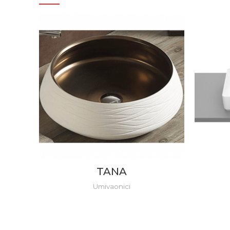
TANA
Umivaonici