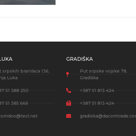
LUKA
GRADIŠKA
 srpskih branilaca 136,
Put srpske vojske 78,
nja Luka
Gradiška
87 51 388 250
+387 51 813 424
87 51 385 666
+387 51 813 424
comdoo@teol.net
gradiska@dacomtrade.c