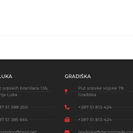
LUKA
GRADIŠKA
 srpskih branilaca 136,
Put srpske vojske 78,
nja Luka
Gradiška
87 51 388 250
+387 51 813 424
87 51 385 666
+387 51 813 424
comdoo@teol.net
gradiska@dacomtrade.c