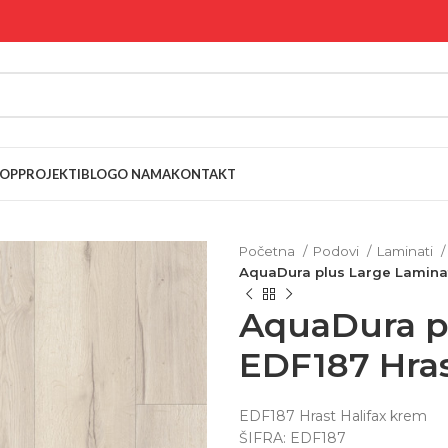
OP
PROJEKTI
BLOG
O NAMA
KONTAKT
Početna
Podovi
Laminati
AquaDura plus Large Laminat 
AquaDura p
EDF187 Hrast
EDF187 Hrast Halifax krem
ŠIFRA: EDF187