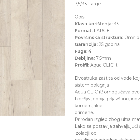
7,5/33 Large
Opis:
Klasa korištenja:
33
Format:
LARGE
Površinska struktura:
Omnip
Garancija:
25 godina
Fuge:
4
Debljina:
7.5mm
Proifil:
Aqua CLIC it!
Dvostruka zaštita od vode koj
sistem polagnja
Aqua CLIC it! omogućava ovo
Izdržljiv, odbija prljavštinu, i
komercijalne
primene.
Prirodan izgled zbog ultra ma
Lako se postavlja zahvaljujući
izolaciji od