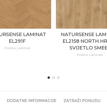
URSENSE LAMINAT
NATURSENSE LAM
EL291F
EL2158 NORTH H
SVIJETLO SME
Podovi
,
Laminati
Podovi
,
Laminati
DODATNE INFORMACIJE
ZATRAŽI PONUDU