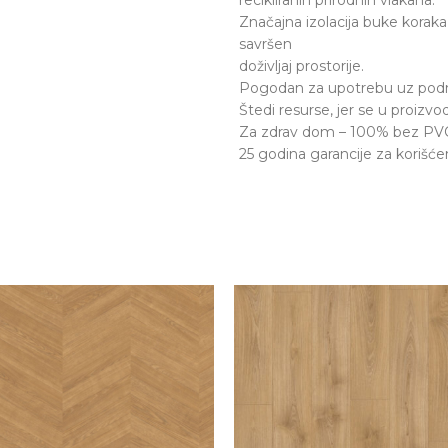
recikliranih prirodnih vlakana.
Značajna izolacija buke koraka 
savršen
doživljaj prostorije.
Pogodan za upotrebu uz podn
Štedi resurse, jer se u proizvo
Za zdrav dom – 100% bez PVC-a
25 godina garancije za koriš