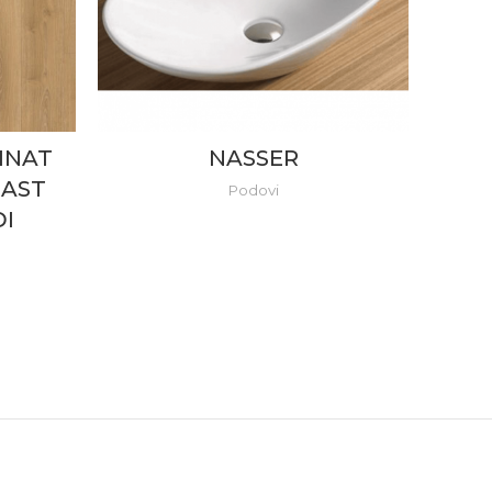
INAT
NASSER
AQU
RAST
LAM
Podovi
ĐI