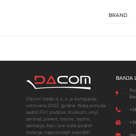
BRAND
BANJA 
Put
Ba
Dacom trade d. o. o. je kompanija
osnovana 2003. godine. Naša ponuda
+3
sadrži PVC podove, linoleum, vinyl,
laminat, parket, itisone, tepihe,
+3
sanitarije, kao i sve vrste podnih
izolacija, najpoznatijih svjetskih
da