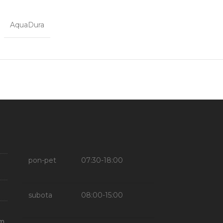
AquaDura
pon-pet
07:30-18:00
subota
08:00-15:00
om