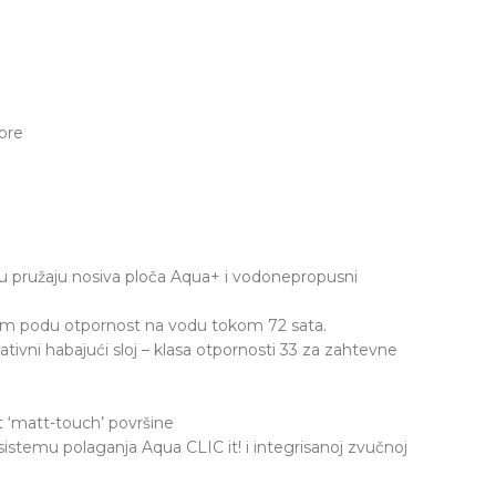
ore
u pružaju nosiva ploča Aqua+ i vodonepropusni
m podu otpornost na vodu tokom 72 sata.
novativni habajući sloj – klasa otpornosti 33 za zahtevne
t ‘matt-touch’ površine
 sistemu polaganja Aqua CLIC it! i integrisanoj zvučnoj