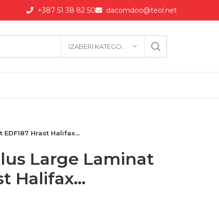
+387 51 38 82 50
dacomdoo@teol.net
IZABERI KATEGORIJU
EDF187 Hrast Halifax...
lus Large Laminat
 Halifax...