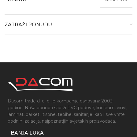
ZATRAŽI PONUDU
Dacom trade d. o. o. je kompanija osnovana 2003.
godine. Naša ponuda sadrži PVC podove, linoleum, vinyl,
laminat, parket, itisone, tepihe, sanitarije, kao i sve vrste
podnih izolacija, najpoznatijih svjetskih proizvođača.
BANJA LUKA