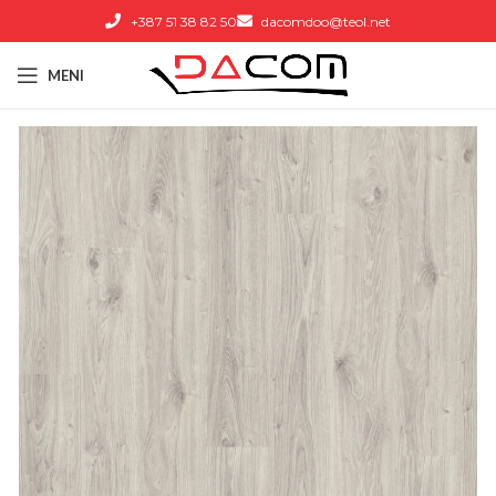
+387 51 38 82 50
dacomdoo@teol.net
MENI