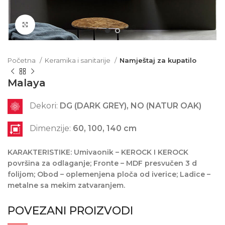
Click to enlarge
Početna
Keramika i sanitarije
Namještaj za kupatilo
Malaya
Dekori:
DG (DARK GREY), NO (NATUR OAK)
Dimenzije:
60, 100, 140 cm
KARAKTERISTIKE: Umivaonik – KEROCK I KEROCK
površina za odlaganje; Fronte – MDF presvučen 3 d
folijom; Obod – oplemenjena ploča od iverice; Ladice –
metalne sa mekim zatvaranjem.
POVEZANI PROIZVODI