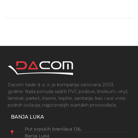
Dacom trade d. o. o. je kompanija osnovana 2003.
godine. Naša ponuda sadrži PVC podove, linoleum, vinyl,
laminat, parket, itisone, tepihe, sanitarije, kao i sve vrste
podnih izolacija, najpoznatijih svjetskih proizvođača.
BANJA LUKA
Put srpskih branilaca 136,
Banja Luka