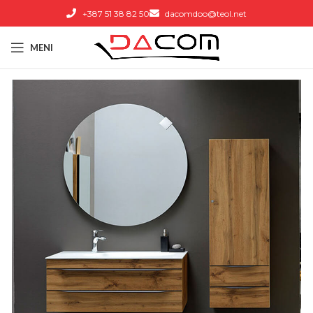
+387 51 38 82 50
dacomdoo@teol.net
MENI