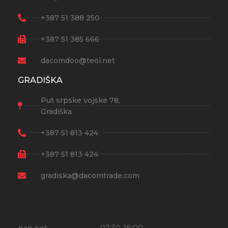
+387 51 388 250
+387 51 385 666
dacomdoo@teol.net
GRADIŠKA
Put srpske vojske 78,
Gradiška
+387 51 813 424
+387 51 813 424
gradiska@dacomtrade.com
pon-pet
07:30-18:00