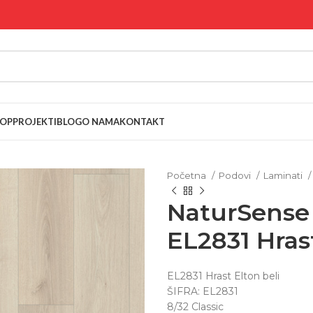
OP
PROJEKTI
BLOG
O NAMA
KONTAKT
Početna
Podovi
Laminati
NaturSense 
EL2831 Hrast
EL2831 Hrast Elton beli
ŠIFRA: EL2831
8/32 Classic