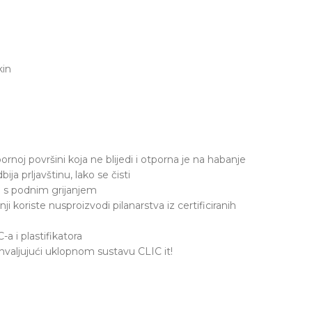
in
tpornoj površini koja ne blijedi i otporna je na habanje
ja prljavštinu, lako se čisti
e s podnim grijanjem
ji koriste nusproizvodi pilanarstva iz certificiranih
 i plastifikatora
hvaljujući uklopnom sustavu CLIC it!