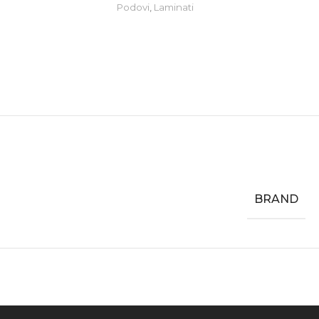
Podovi
,
Laminati
BRAND