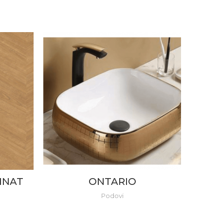
INAT
ONTARIO
NA
CLA
Podovi