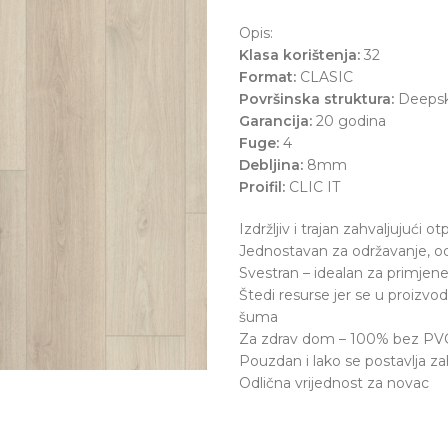
Opis:
Klasa korištenja:
32
Format:
CLASIC
Površinska struktura:
Deepsk
Garancija:
20 godina
Fuge:
4
Debljina:
8mm
Proifil:
CLIC IT
Izdržljiv i trajan zahvaljujući o
Jednostavan za održavanje, odbi
Svestran – idealan za primjen
Štedi resurse jer se u proizvodn
šuma
Za zdrav dom – 100% bez PVC-a
Pouzdan i lako se postavlja za
Odlična vrijednost za novac