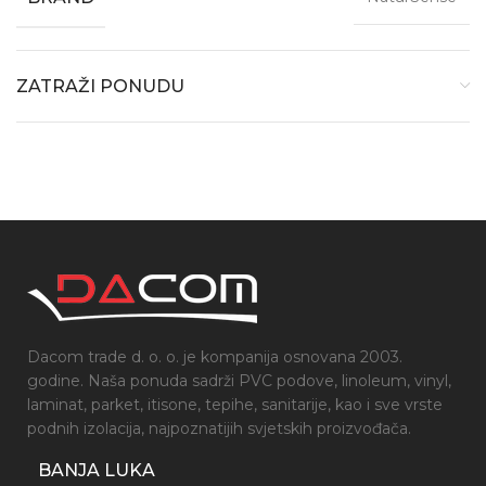
ZATRAŽI PONUDU
Dacom trade d. o. o. je kompanija osnovana 2003.
godine. Naša ponuda sadrži PVC podove, linoleum, vinyl,
laminat, parket, itisone, tepihe, sanitarije, kao i sve vrste
podnih izolacija, najpoznatijih svjetskih proizvođača.
BANJA LUKA