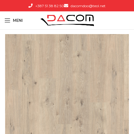
+387 51 38 82 50
dacomdoo@teol.net
MENI