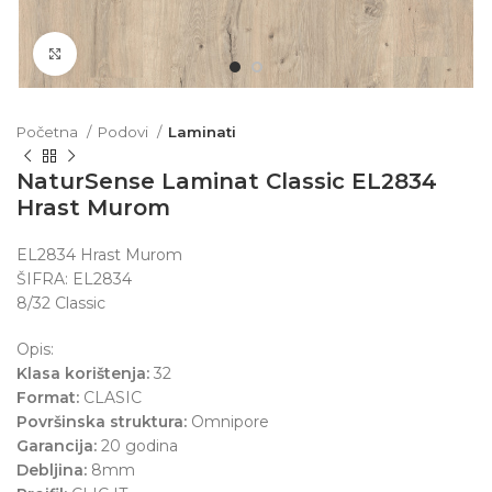
Click to enlarge
Početna
Podovi
Laminati
NaturSense Laminat Classic EL2834
Hrast Murom
EL2834 Hrast Murom
ŠIFRA: EL2834
8/32 Classic
Opis:
Klasa korištenja:
32
Format:
CLASIC
Površinska struktura:
Omnipore
Garancija:
20 godina
Debljina:
8mm