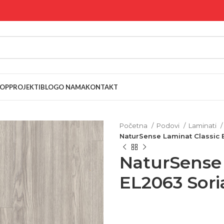
OP
PROJEKTI
BLOG
O NAMA
KONTAKT
Početna
Podovi
Laminati
NaturSense Laminat Classic EL
NaturSense 
EL2063 Soria 