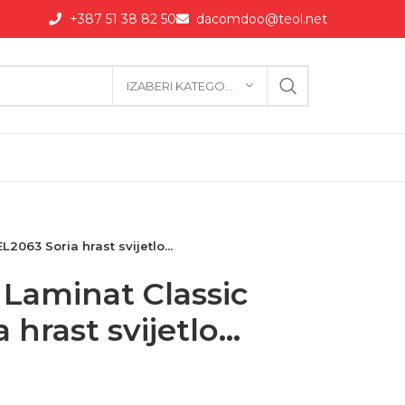
+387 51 38 82 50
dacomdoo@teol.net
IZABERI KATEGORIJU
2063 Soria hrast svijetlo...
Laminat Classic
hrast svijetlo...