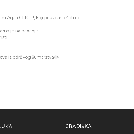
u Aqua CLIC it!, koji pouzdano štiti od
otporna je na habanje
isti
stva iz održivog šumarstva/li>
LUKA
GRADIŠKA