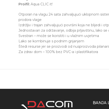
Proifil:
Aqua CLIC it!
Otporan na vlagu 24 sata zahvaljujući uklopnom sistem
prodora vlage
Izdržljiv i trajan zahvaljujući površini koja ne blijedi i 
Jednostavan za održavanje, odbija prljavštinu, lako se č
Svestran – može se koristiti i u vlažnim uvjetima
Lako se kombinuje s podnim grijanjem
Štedi resurse jer se proizvodi od nusproizvoda pilanar
Za zdrav dom – 100% bez PVC-a i plastifikatora
BANJA 