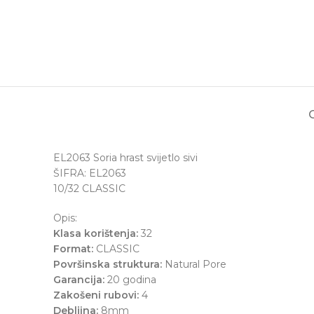
EL2063 Soria hrast svijetlo sivi
ŠIFRA: EL2063
10/32 CLASSIC
Opis:
Klasa korištenja:
32
Format:
CLASSIC
Površinska struktura:
Natural Pore
Garancija:
20 godina
Zakošeni rubovi:
4
Debljina:
8mm